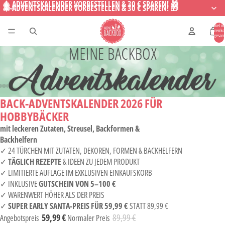
🎄 ADVENTSKALENDER VORBESTELLEN & 30 € SPAREN! 🎁
🎄 ADVENTSKALENDER VORBESTELLEN & 30 € SPAREN! 🎁
Artikel i
Warenko
insgesam
0
BACK-ADVENTSKALENDER 2026 FÜR
HOBBYBÄCKER
mit leckeren Zutaten, Streusel, Backformen &
Backhelfern
✓ 24 TÜRCHEN MIT ZUTATEN, DEKOREN, FORMEN & BACKHELFERN
✓
TÄGLICH REZEPTE
& IDEEN ZU JEDEM PRODUKT
✓ LIMITIERTE AUFLAGE IM EXKLUSIVEN EINKAUFSKORB
✓ INKLUSIVE
GUTSCHEIN VON 5–100 €
✓ WARENWERT HÖHER ALS DER PREIS
✓
SUPER EARLY SANTA-PREIS FÜR 59,99 €
STATT 89,99 €
59,99 €
89,99 €
Angebotspreis
Normaler Preis