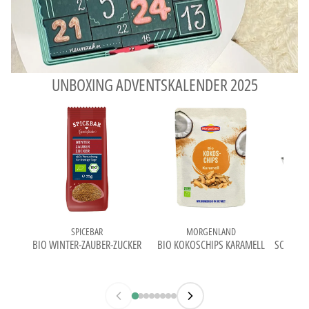
UNBOXING ADVENTSKALENDER 2025
SPICEBAR
MORGENLAND
DR. O
BIO WINTER-ZAUBER-ZUCKER
BIO KOKOSCHIPS KARAMELL
SCHNEEK