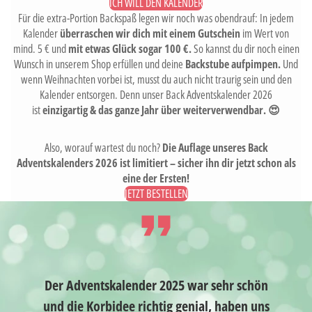
ICH WILL DEN KALENDER
Für die extra-Portion Backspaß legen wir noch was obendrauf: In jedem
Kalender
überraschen wir dich mit einem Gutschein
im Wert von
mind. 5 € und
mit etwas Glück sogar 100 €.
So kannst du dir noch einen
Wunsch in unserem Shop erfüllen und deine
Backstube aufpimpen.
Und
wenn Weihnachten vorbei ist, musst du auch nicht traurig sein und den
Kalender entsorgen. Denn unser Back Adventskalender 2026
ist
einzigartig & das ganze Jahr über weiterverwendbar. 😍
Also, worauf wartest du noch?
Die Auflage unseres Back
Adventskalenders 2026 ist limitiert – sicher ihn dir jetzt schon als
eine der Ersten!
JETZT BESTELLEN
Der Adventskalender 2025 war sehr schön
D
und die Korbidee richtig genial, haben uns