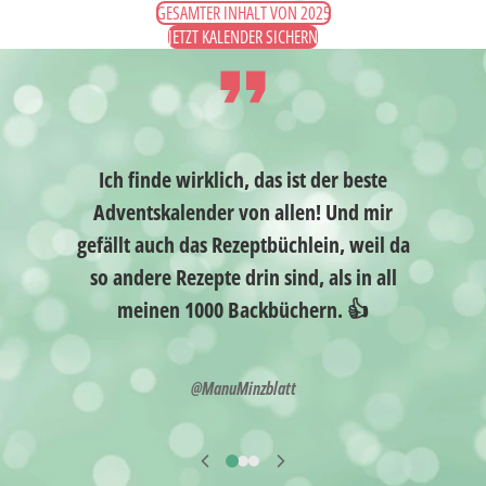
GESAMTER INHALT VON 2025
JETZT KALENDER SICHERN
Ich finde wirklich, das ist der beste
Adventskalender von allen! Und mir
la
gefällt auch das Rezeptbüchlein, weil da
d
so andere Rezepte drin sind, als in all
meinen 1000 Backbüchern. 👍
@ManuMinzblatt