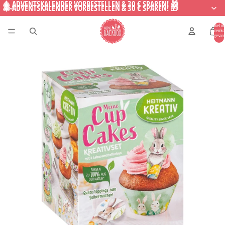
🎄 ADVENTSKALENDER VORBESTELLEN & 30 € SPAREN! 🎁
🎄 ADVENTSKALENDER VORBESTELLEN & 30 € SPAREN! 🎁
Artikel i
Warenko
insgesam
0