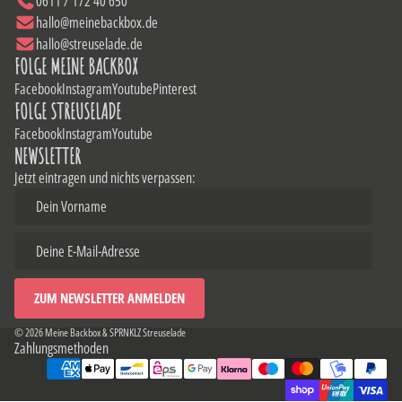
0611 / 172 40 650
hallo@meinebackbox.de
hallo@streuselade.de
FOLGE MEINE BACKBOX
Facebook
Instagram
Youtube
Pinterest
FOLGE STREUSELADE
Facebook
Instagram
Youtube
NEWSLETTER
Jetzt eintragen und nichts verpassen:
© 2026
Meine Backbox & SPRNKLZ Streuselade
Zahlungsmethoden