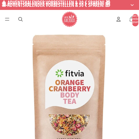
🎄 ADVENTSKALENDER VORBESTELLEN & 30 € SPAREN! 🎁
🎄 ADVENTSKALENDER VORBESTELLEN & 30 € SPAREN! 🎁
Artikel i
Warenko
insgesam
0