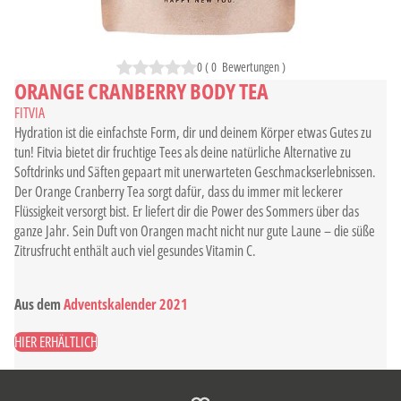
0
(
0
Bewertungen
)
ORANGE CRANBERRY BODY TEA
FITVIA
Hydration ist die einfachste Form, dir und deinem Körper etwas Gutes zu
tun! Fitvia bietet dir fruchtige Tees als deine natürliche Alternative zu
Softdrinks und Säften gepaart mit unerwarteten Geschmackserlebnissen.
Der Orange Cranberry Tea sorgt dafür, dass du immer mit leckerer
Flüssigkeit versorgt bist. Er liefert dir die Power des Sommers über das
ganze Jahr. Sein Duft von Orangen macht nicht nur gute Laune – die süße
Zitrusfrucht enthält auch viel gesundes Vitamin C.
Aus dem
Adventskalender 2021
HIER ERHÄLTLICH