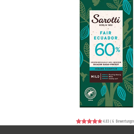
4.83
(
6
Bewertunge