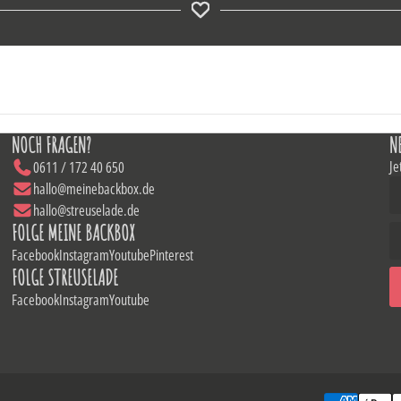
NOCH FRAGEN?
N
Je
0611 / 172 40 650
hallo@meinebackbox.de
hallo@streuselade.de
FOLGE MEINE BACKBOX
Facebook
Instagram
Youtube
Pinterest
FOLGE STREUSELADE
Facebook
Instagram
Youtube