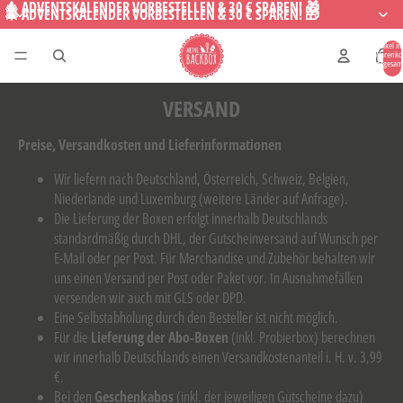
🎄 ADVENTSKALENDER VORBESTELLEN & 30 € SPAREN! 🎁
🎄 ADVENTSKALENDER VORBESTELLEN & 30 € SPAREN! 🎁
Artikel i
Warenko
insgesam
0
VERSAND
Preise, Versandkosten und Lieferinformationen
Wir liefern nach Deutschland, Österreich, Schweiz, Belgien,
Niederlande und Luxemburg (weitere Länder auf Anfrage).
Die Lieferung der Boxen erfolgt innerhalb Deutschlands
standardmäßig durch DHL, der Gutscheinversand auf Wunsch per
E-Mail oder per Post. Für Merchandise und Zubehör behalten wir
uns einen Versand per Post oder Paket vor. In Ausnahmefällen
versenden wir auch mit GLS oder DPD.
Eine Selbstabholung durch den Besteller ist nicht möglich.
Für die
Lieferung der Abo-Boxen
(inkl. Probierbox) berechnen
wir innerhalb Deutschlands einen Versandkostenanteil i. H. v. 3,99
€.
Bei den
Geschenkabos
(inkl. der jeweiligen Gutscheine dazu)