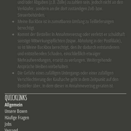
und/oder Abgaben (z.B. Zölle) zu zahlen sein, jedoch nicht an den
Verkäufer, sondern an die dort zuständigen Zoll- bzw.
Steuerbehörden.
Meine Backbox ist in zumutbaren Umfang zu Teillieferungen
berechtigt.
Kommt der Besteller in Annahmeverzug oder verletzt er schuldhaft
sonstige Mitwirkungspflichten (bspw. Abholung in der Postfiliale),
so ist Meine Backbox berechtigt, den ihr dadurch entstandenen
und entstehenden Schaden, einschließlich etwaiger
Mehraufwendungen, ersetzt zu verlangen. Weitergehende
Ansprüche bleiben vorbehalten.
Die Gefahr eines zufälligen Untergangs oder einer zufälligen
Verschlechterung der Kaufsache geht in dem Zeitpunkt auf den
Besteller über, in dem dieser in Annahmeverzug geraten ist.
QUICKLINKS
Allgemein
Unsere Boxen
Häufige Fragen
Jobs
Versand