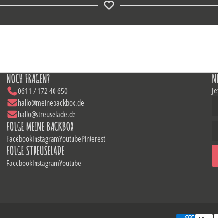
NOCH FRAGEN?
N
Je
0611 / 172 40 650
hallo@meinebackbox.de
hallo@streuselade.de
FOLGE MEINE BACKBOX
Facebook
Instagram
Youtube
Pinterest
FOLGE STREUSELADE
Facebook
Instagram
Youtube