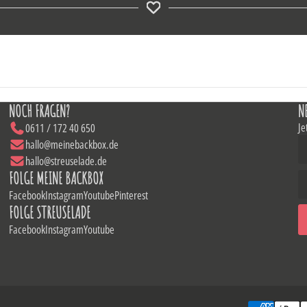
NOCH FRAGEN?
N
Je
0611 / 172 40 650
hallo@meinebackbox.de
hallo@streuselade.de
FOLGE MEINE BACKBOX
Facebook
Instagram
Youtube
Pinterest
FOLGE STREUSELADE
Facebook
Instagram
Youtube