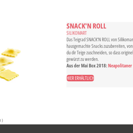
SNACK'N ROLL
SILIKOMART
Das Teigrad SNACK‘N ROLL von Silikomart
hausgemachte Snacks zuzubereiten, von B
du dir Teige zuschneiden, so dass origin
gewürzt zu werden.
Aus der Mai Box 2018:
Neapolitaner 
HIER ERHÄLTLICH
n
)