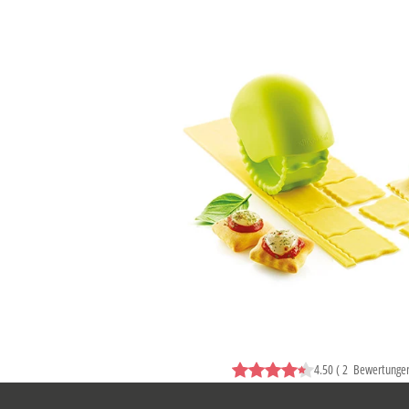
4.50
(
2
Bewertunge