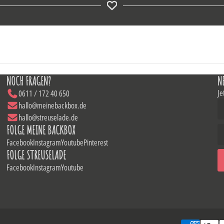
NOCH FRAGEN?
N
Je
0611 / 172 40 650
hallo@meinebackbox.de
hallo@streuselade.de
FOLGE MEINE BACKBOX
Facebook
Instagram
Youtube
Pinterest
FOLGE STREUSELADE
Facebook
Instagram
Youtube