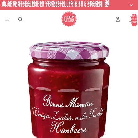
🎄 ADVENTSKALENDER VORBESTELLEN & 30 € SPAREN! 🎁
🎄 ADVENTSKALENDER VORBESTELLEN & 30 € SPAREN! 🎁
Artikel i
Warenko
insgesam
0