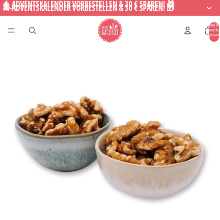
🎄 ADVENTSKALENDER VORBESTELLEN & 30 € SPAREN! 🎁
🎄 ADVENTSKALENDER VORBESTELLEN & 30 € SPAREN! 🎁
Artikel i
Warenko
insgesam
0