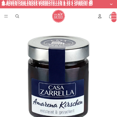
🎄 ADVENTSKALENDER VORBESTELLEN & 30 € SPAREN! 🎁
🎄 ADVENTSKALENDER VORBESTELLEN & 30 € SPAREN! 🎁
Artikel i
Warenko
insgesam
0