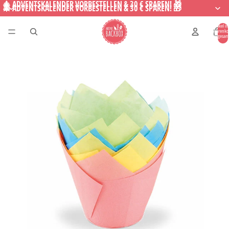
🎄 ADVENTSKALENDER VORBESTELLEN & 30 € SPAREN! 🎁
🎄 ADVENTSKALENDER VORBESTELLEN & 30 € SPAREN! 🎁
Artikel i
Warenko
insgesam
0