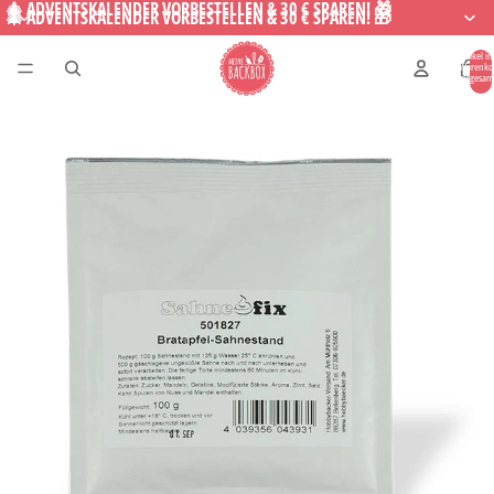
🎄 ADVENTSKALENDER VORBESTELLEN & 30 € SPAREN! 🎁
🎄 ADVENTSKALENDER VORBESTELLEN & 30 € SPAREN! 🎁
Artikel i
Warenko
insgesam
0