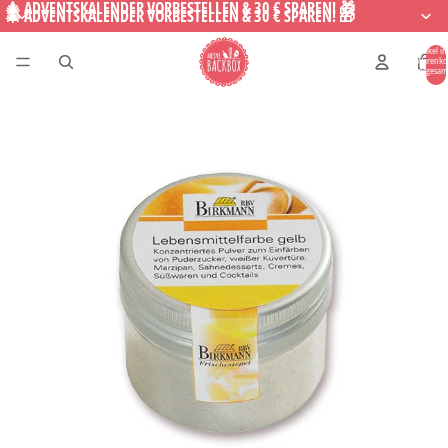
🎄 ADVENTSKALENDER VORBESTELLEN & 30 € SPAREN! 🎁
🎄 ADVENTSKALENDER VORBESTELLEN & 30 € SPAREN! 🎁
Artikel i
Warenko
insgesam
0