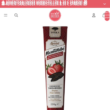
🎄 ADVENTSKALENDER VORBESTELLEN & 30 € SPAREN! 🎁
🎄 ADVENTSKALENDER VORBESTELLEN & 30 € SPAREN! 🎁
Artikel i
Warenko
insgesam
0