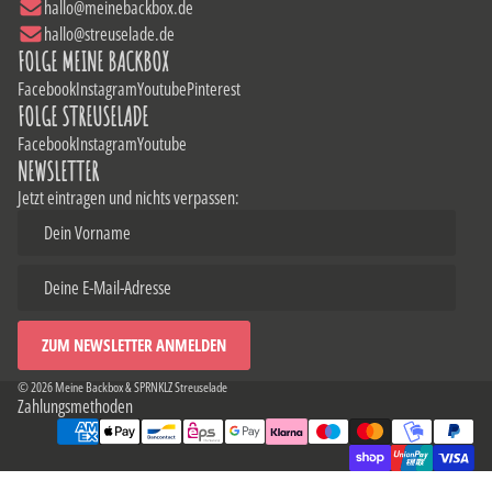
hallo@meinebackbox.de
hallo@streuselade.de
FOLGE MEINE BACKBOX
Facebook
Instagram
Youtube
Pinterest
FOLGE STREUSELADE
Facebook
Instagram
Youtube
NEWSLETTER
Jetzt eintragen und nichts verpassen:
© 2026
Meine Backbox & SPRNKLZ Streuselade
Zahlungsmethoden