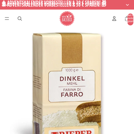
🎄 ADVENTSKALENDER VORBESTELLEN & 30 € SPAREN! 🎁
🎄 ADVENTSKALENDER VORBESTELLEN & 30 € SPAREN! 🎁
Artikel i
Warenko
insgesam
0